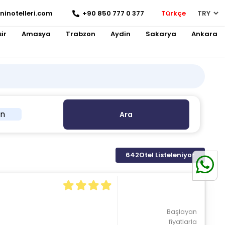
ninotelleri.com
+90 850 777 0 377
Türkçe
ir
Amasya
Trabzon
Aydin
Sakarya
Ankara
in
Ara
642
Otel Listeleniyor
Başlayan
fiyatlarla