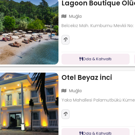
Lagoon Boutique Ölü
Muğla
Belcekız Mah. Kumburnu Mevkii No:
Oda & Kahvaltı
Otel Beyaz İnci
Muğla
Yaka Mahallesi Palamutbükü Küme E
Oda & Kahvaltı