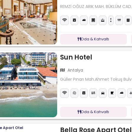
REMZİ OĞUZ ARIK MAH. BÜKLÜM CAD.
Oda & Kahvaltı
Sun Hotel
Antalya
Güller Pınarı Mah.Ahmet Tokuş Bulv
Oda & Kahvaltı
Bella Rose Apart Otel