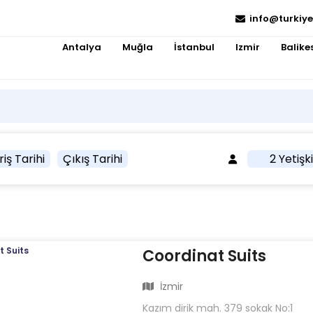
info@turkiye
Antalya
Muğla
İstanbul
Izmir
Balikes
riş Tarihi
Çıkış Tarihi
2 Yetişk
Coordinat Suits
İzmir
Kazım dirik mah. 379 sokak No:1