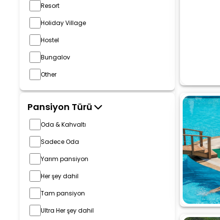
Resort
Holiday Village
Hostel
Bungalov
Other
Pansiyon Türü
Oda & Kahvaltı
Sadece Oda
Yarım pansiyon
Her şey dahil
Tam pansiyon
Ultra Her şey dahil