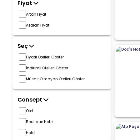
Fiyat
Artan Fiyat
Azalan Fiyat
Seç
Fiyatlı Otelleri Göster
İndirimli Otelleri Göster
Müsait Olmayan Otelleri Göster
Consept
Otel
Boutique Hotel
Hotel