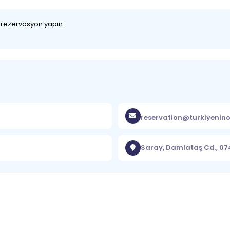
z rezervasyon yapın.
reservation@turkiyenino
Saray, Damlataş Cd., 0