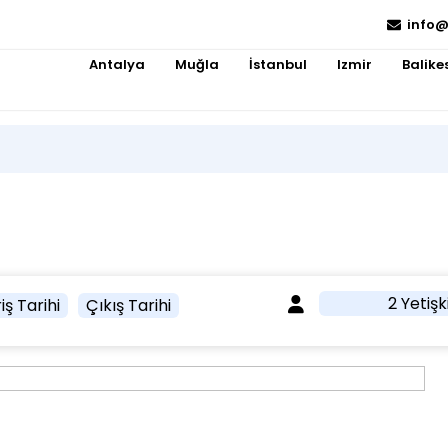
info@
Antalya
Muğla
İstanbul
Izmir
Balikes
2 Yetişk
iş Tarihi
Çıkış Tarihi