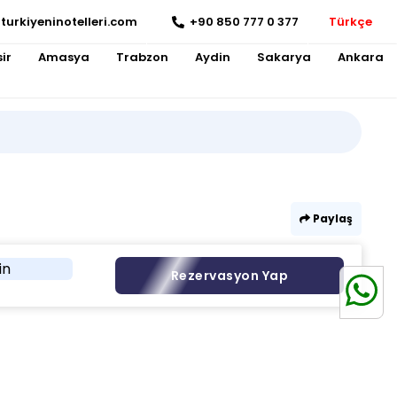
turkiyeninotelleri.com
+90 850 777 0 377
Türkçe
ir
Amasya
Trabzon
Aydin
Sakarya
Ankara
Paylaş
in
Rezervasyon Yap