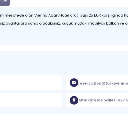
num
,1 km mesafede olan Vienna Apart Hotel araç başı 25 EUR karşılığında h
iz avantajlara sahip olacaksınız. Küçük mutfak, mobilyalı balkon ve ot
reservation@turkiyenino
Altınkum Mahallesi 427 s