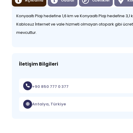
Açıklama
Odalar
Özellikler
Ko
Konyaaltı Plajı hedefine 1,6 km ve Konyaaltı Plajı hedefine 3
Kablosuz İnternet ve vale hizmeti olmayan otopark gibi ücrets
mevcuttur.
İletişim Bilgileri
+90 850 777 0 377
Antalya, Türkiye