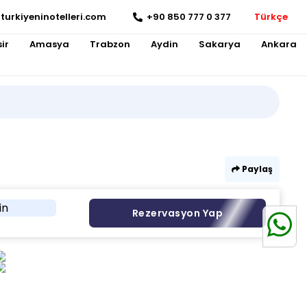
turkiyeninotelleri.com
+90 850 777 0 377
Türkçe
ir
Amasya
Trabzon
Aydin
Sakarya
Ankara
Paylaş
in
Rezervasyon Yap