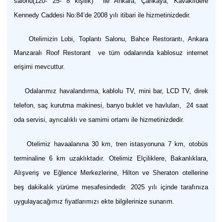
salonu(120- 25- 8 kişilik) ile Ankara, Çankaya, Kavaklıdere
Kennedy Caddesi No:84’de 2008 yılı itibari ile hizmetinizdedir.
Otelimizin Lobi, Toplantı Salonu, Bahce Restorantı, Ankara
Manzaralı Roof Restorant ve tüm odalarında kablosuz internet
erişimi mevcuttur.
Odalarımız havalandırma, kablolu TV, mini bar, LCD TV, direk
telefon, saç kurutma makinesi, banyo buklet ve havluları, 24 saat
oda servisi, ayrıcalıklı ve samimi ortamı ile hizmetinizdedir.
Otelimiz havaalanına 30 km, tren istasyonuna 7 km, otobüs
terminaline 6 km uzaklıktadır. Otelimiz Elçiliklere, Bakanlıklara,
Alışveriş ve Eğlence Merkezlerine, Hilton ve Sheraton otellerine
beş dakikalık yürüme mesafesindedir. 2025 yılı içinde tarafınıza
uygulayacağımız fiyatlarımızı ekte bilgilerinize sunarım.