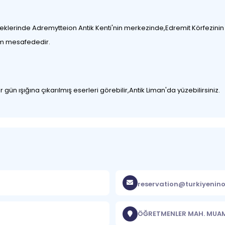
n eteklerinde Adremytteion Antik Kenti'nin merkezinde,Edremit Körfezin
km mesafededir.
lir gün ışığına çıkarılmış eserleri görebilir,Antik Liman'da yüzebilirsiniz.
reservation@turkiyenino
ÖĞRETMENLER MAH. MUA