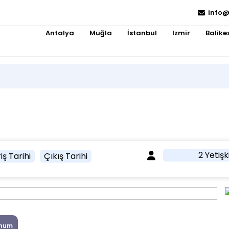
info@
Antalya
Muğla
İstanbul
Izmir
Balikes
2 Yetişk
iş Tarihi
Çıkış Tarihi
num