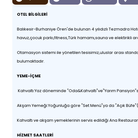
OTEL BİLGİLERİ
Balıkesir-Burhaniye Ören'de bulunan 4 yılıdızlı Tezmadra Hotel
havuz,çocuk parkı,fitness,Türk hamamı,sauna ve elektirikli ar
Otamasyon sistemi ile yönetilen tesisimiz,uluslar arası stan
bulumaktadır.
YEME-İÇME
Kahvaltı:Yaz döneminde "Oda&KahvaItı"ve"Yarım Pansiyon"se
Akşam Yemeği:Yoğunluğa göre "Set Menü"ya da "Açık Büfe"(
Kahvaltı ve akşam yemeklerinin servis edildiği Ana Restaura
HİZMET SAATLERİ