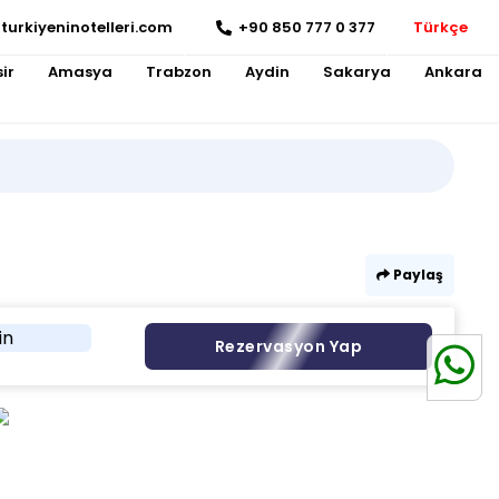
turkiyeninotelleri.com
+90 850 777 0 377
Türkçe
ir
Amasya
Trabzon
Aydin
Sakarya
Ankara
Paylaş
in
Rezervasyon Yap