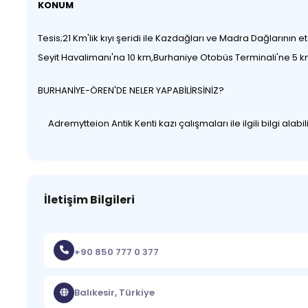
KONUM
Tesis;21 Km'lik kıyı şeridi ile Kazdağları ve Madra Dağlarını
Seyit Havalimanı'na 10 km,Burhaniye Otobüs Terminali'ne 5 
BURHANİYE-ÖREN'DE NELER YAPABİLİRSİNİZ?
Adremytteion Antik Kenti kazı çalışmaları ile ilgili bilgi alabi
İletişim Bilgileri
+90 850 777 0 377
Balıkesir, Türkiye