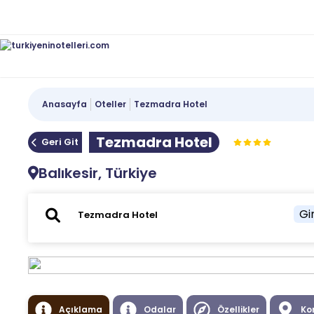
Anasayfa
Oteller
Tezmadra Hotel
Tezmadra Hotel
Geri Git
Balıkesir, Türkiye
Gir
Açıklama
Odalar
Özellikler
Ko