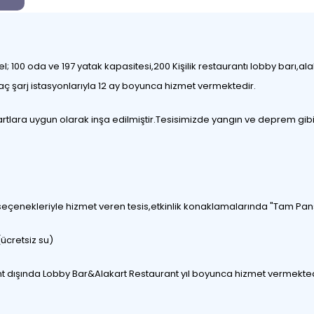
; 100 oda ve 197 yatak kapasitesi,200 Kişilik restaurantı lobby barı,al
aç şarj istasyonlarıyla 12 ay boyunca hizmet vermektedir.
dartlara uygun olarak inşa edilmiştir.Tesisimizde yangın ve deprem gib
çenekleriyle hizmet veren tesis,etkinlik konaklamalarında "Tam Pan
ücretsiz su)
nt dışında Lobby Bar&Alakart Restaurant yıl boyunca hizmet vermekted