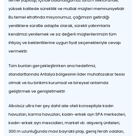
temel yapıtaşı, içinde bulunduğumuz turizm sektöründe,
yüksek kalitede süreklilik ve mutlak müşteri memnuniyetidir.
Bu temel etrafında misyonumuz, çağımızın getirdiği
yeniliklere süratle adapte olarak, sürekli yatırımlarla
kendimizi yenilemek ve siz değerli müşterilerimizin tüm
ihtiyaç ve beklentilerine uygun fiyat seçenekleriyle cevap
vermektir.
Tüm bunları gerçekleştirirken ana hedefimiz,
standartlarında Antalya bölgesinin lider muhafazakar tesisi
olmak ve bu birikimi kurumsal ve bireysel anlamda
geliştirmek ve genişletmektir.
Alkolsüz ultra her şey dahil aile oteli konseptiyle kadın
havuzları, karma havuzları, kadın-erkek ayrı SPA merkezleri,
kadın-erkek ayrı mescidleri, market vb. alışveriş üniteleri,
300 m uzunluğunda mavi bayraklı plajı, geniş ferah odaları,