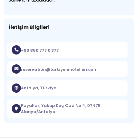
Sahile 15 m uzaklıktadır.
İletişim Bilgileri
+90 850 777 0 377
reservation@turkiyeninotelleri.com
Antalya, Türkiye
Payallar, Yakup Koç Cad No:4, 07475
Alanya/Antalya