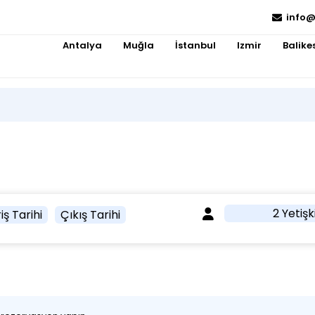
info@
Antalya
Muğla
İstanbul
Izmir
Balikes
2 Yetişk
iş Tarihi
Çıkış Tarihi