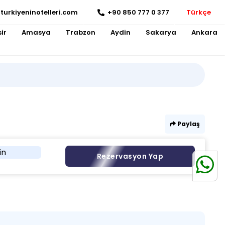
turkiyeninotelleri.com
+90 850 777 0 377
Türkçe
ir
Amasya
Trabzon
Aydin
Sakarya
Ankara
Paylaş
in
Rezervasyon Yap