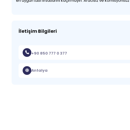
en uygun tatil fırsatlarını kaçırmayın. Aracısız ve komisyonsu
İletişim Bilgileri
+90 850 777 0 377
Antalya