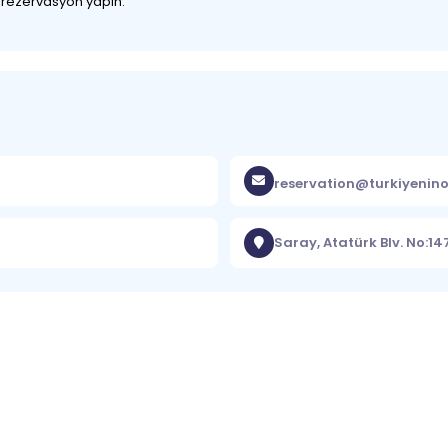
z rezervasyon yapın.
reservation@turkiyenino
Saray, Atatürk Blv. No:1