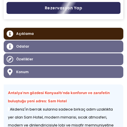
Rezervasyon Yap
Açıklama
Odalar
Özellikler
Konum
Antalya'nın gözdesi Konyaaltı'nda konforun ve zarafetin
buluştuğu yeni adres: Sam Hotel
Akdeniz'in berrak sularına sadece birkaç adım uzaklıkta
yer alan Sam Hotel, modern mimarisi, sıcak atmosferi,
modern ve dinlendiricisiyle lobi ve misafir memnuniyetine