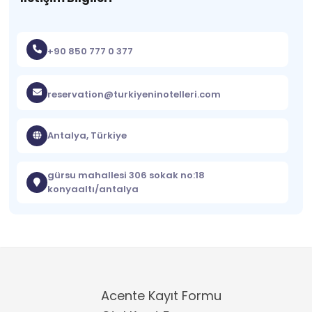
+90 850 777 0 377
reservation@turkiyeninotelleri.com
Antalya, Türkiye
gürsu mahallesi 306 sokak no:18
konyaaltı/antalya
Acente Kayıt Formu