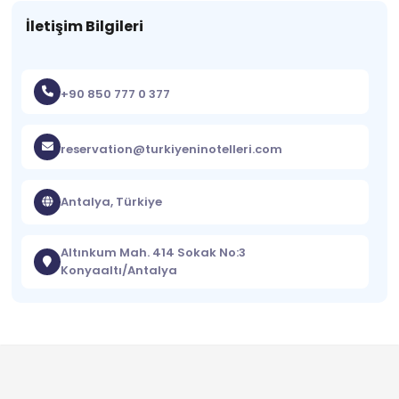
İletişim Bilgileri
+90 850 777 0 377
reservation@turkiyeninotelleri.com
Antalya, Türkiye
Altınkum Mah. 414 Sokak No:3
Konyaaltı/Antalya