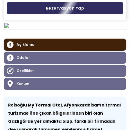
Rezervasyon Yap
Açıklama
Odalar
Özellikler
Konum
Reisoğlu My Termal Otel, Afyonkarahisar’ın termal
turizmde öne çıkan bölgelerinden biri olan
Gazlıgöl’de yer almakta olup, farklı bir firmadan
devralınarak tamamen yenilenmiş hizmet