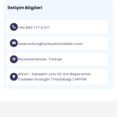
İletişim Bilgileri
+90 850 777 0 377
reservation@turkiyeninotelleri.com
Afyonkarahisar, Türkiye
Afyon - Eskişehir yolu 20. Km Başaranlar
Caddesi Gazlıgöl / Yaylabağı / AFYON