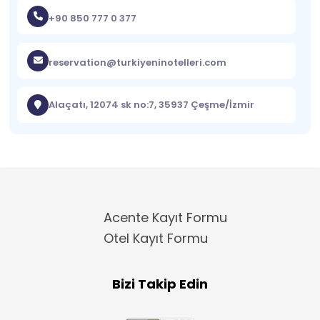
+90 850 777 0 377
reservation@turkiyeninotelleri.com
Alaçatı, 12074 sk no:7, 35937 Çeşme/İzmir
Acente Kayıt Formu
Otel Kayıt Formu
Bizi Takip Edin