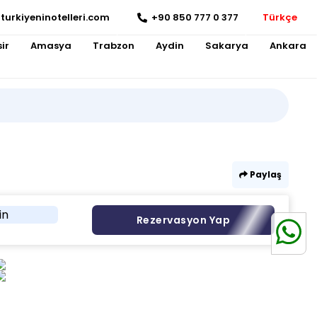
turkiyeninotelleri.com
+90 850 777 0 377
Türkçe
ir
Amasya
Trabzon
Aydin
Sakarya
Ankara
Paylaş
in
Rezervasyon Yap