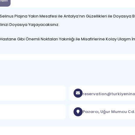
num
linus Plajına Yakın Mesafesi ile Antalya’nın Güzellikleri ile Doyasıya B
atilinizi Doyasıya Yaşayacaksınız.
astane Gibi Önemli Noktaları Yakınlığı ile Misafirlerine Kolay Ulaşım 
reservation@turkiyenino
Pazarcı, Uğur Mumcu Cd.