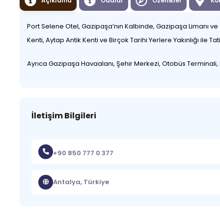
Açıklama
Odalar
Özellikler
Ko
Port Selene Otel, Gazipaşa’nın Kalbinde, Gazipaşa Limanı ve Se
Kenti, Aytap Antik Kenti ve Birçok Tarihi Yerlere Yakınlığı ile T
Ayrıca Gazipaşa Havaalanı, Şehir Merkezi, Otobüs Terminali, H
İletişim Bilgileri
+90 850 777 0 377
Antalya, Türkiye