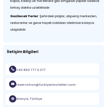
Kapısı, Kaleiçi ve Yivli Minare gibi simgesel yapılar sadece
birkaç dakika uzaklıktadır.
Gezilecek Yerler
: Şehirdeki plajlar, alışveriş merkezleri,
restoranlar ve gece hayatı noktaları otelimize kolayca
ulaşılabilir.
İletişim Bilgileri
+90 850 777 0 377
reservation@turkiyeninotelleri.com
Alanya, Türkiye