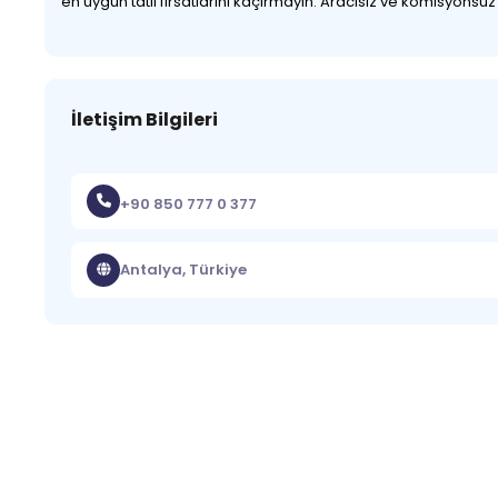
en uygun tatil fırsatlarını kaçırmayın. Aracısız ve komisyonsu
İletişim Bilgileri
+90 850 777 0 377
Antalya, Türkiye