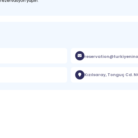
z rezervasyon yapın.
reservation@turkiyenino
Kızılsaray, Tonguç Cd. 