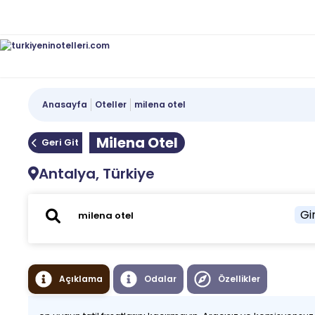
Anasayfa
Oteller
milena otel
Milena Otel
Geri Git
Antalya, Türkiye
Gir
Açıklama
Odalar
Özellikler