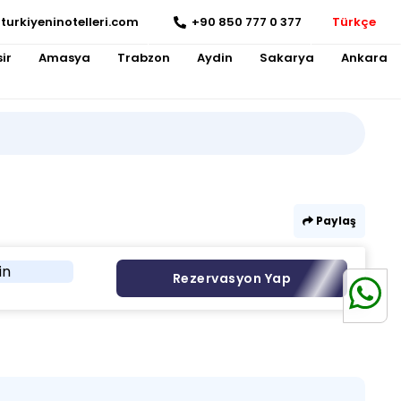
turkiyeninotelleri.com
+90 850 777 0 377
Türkçe
ir
Amasya
Trabzon
Aydin
Sakarya
Ankara
Paylaş
in
Rezervasyon Yap