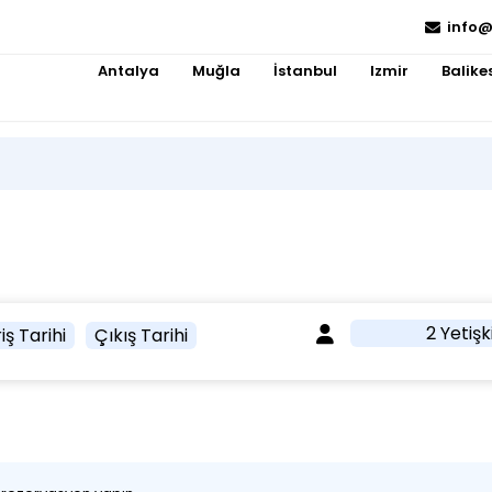
info@
Antalya
Muğla
İstanbul
Izmir
Balikes
2 Yetişk
iş Tarihi
Çıkış Tarihi