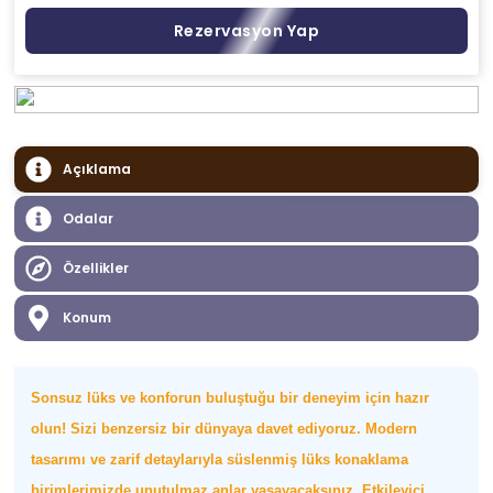
Rezervasyon Yap
Açıklama
Odalar
Özellikler
Konum
Sonsuz lüks ve konforun buluştuğu bir deneyim için hazır
olun! Sizi benzersiz bir dünyaya davet ediyoruz. Modern
tasarımı ve zarif detaylarıyla süslenmiş lüks konaklama
birimlerimizde unutulmaz anlar yaşayacaksınız. Etkileyici