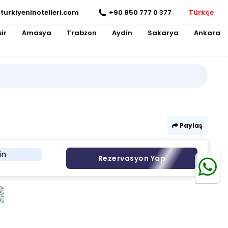
turkiyeninotelleri.com
+90 850 777 0 377
Türkçe
ir
Amasya
Trabzon
Aydin
Sakarya
Ankara
Paylaş
in
Rezervasyon Yap