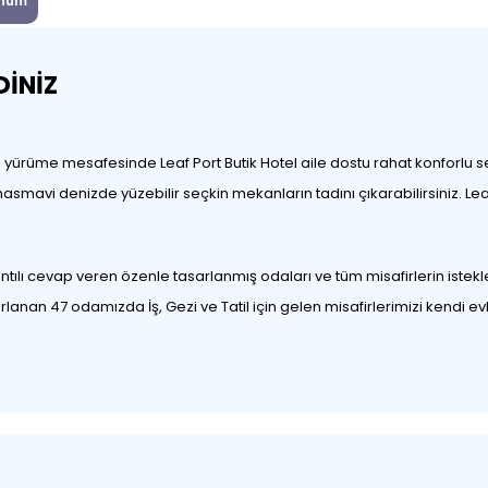
num
DİNİZ
ika yürüme mesafesinde Leaf Port Butik Hotel aile dostu rahat konforlu
mavi denizde yüzebilir seçkin mekanların tadını çıkarabilirsiniz. Leaf
ayrıntılı cevap veren özenle tasarlanmış odaları ve tüm misafirlerin istek
lanan 47 odamızda İş, Gezi ve Tatil için gelen misafirlerimizi kendi ev