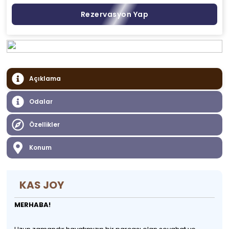
Rezervasyon Yap
Açıklama
Odalar
Özellikler
Konum
KAS JOY
MERHABA!