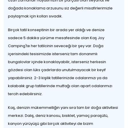
Uzun zamandır hayatımızın bir parçası olan seyahat ve
doğada konaklama arzusunu siz değerli misafirlerimizle
paylaşmak için kolları sıvadık.
Birçok tatil konseptinin bir arada yer aldığı ve denize
sadece 5 dakika yürüme mesafesinde olan Kaş Joy
Camping'te her tatilcinin seveceği bir şey var. Doğa
içerisindeki tesisimizde isterseniz tam donanımlı
bungalovlar içinde konaklayabilir, isterseniz herkesin
gözdesi olan lüks çadırlarda unutulmayacak bir keyif
yapabilirsiniz. 2-3 kişilik tatillerinizde odalarımızı ya da
kalabalık grup tatillerinde mutfağı olan apart odalarımızı
tercih edebilirsiniz.
Kaş, denizin mükemmelliğin yanı sıra tam bir doğa aktivitesi
merkezi. Dalış, deniz kanosu, bisiklet, yamaç paraşütü,
kanyon yürüyüşü gibi birçok aktiviteyi de bizim