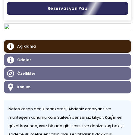
Rezervasyon Yap
Açıklama
Odalar
Özellikler
Konum
Nefes kesen deniz manzarası, Akdeniz ambiyansı ve
muhteşem konumu Kale Suites'i benzersiz kılıyor. Kaş'ın en
güzel koyunda, ıssız bir ada gibi sessiz ve denize kuş bakışı
sadece 80 metre en yakın plaj ise yaklaşık 6 dakikalık