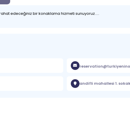
hat edeceğiniz bir konaklama hizmeti sunuyoruz.....
reservation@turkiyenino
andifli mahallesi 1. soka