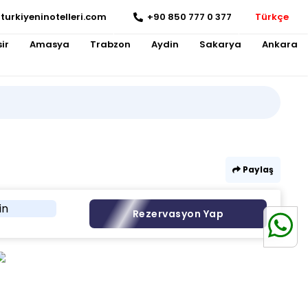
turkiyeninotelleri.com
+90 850 777 0 377
Türkçe
ir
Amasya
Trabzon
Aydin
Sakarya
Ankara
Paylaş
in
Rezervasyon Yap