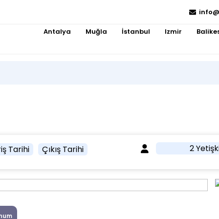
info@
Antalya
Muğla
İstanbul
Izmir
Balikes
2 Yetişk
iş Tarihi
Çıkış Tarihi
num