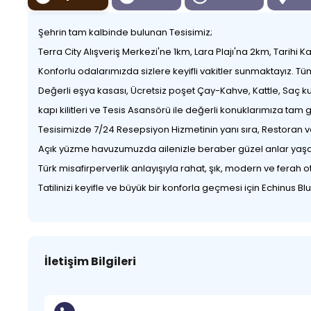
Şehrin tam kalbinde bulunan Tesisimiz;
Terra City Alışveriş Merkezi'ne 1km, Lara Plajı'na 2km, Tarih
Konforlu odalarımızda sizlere keyifli vakitler sunmaktayız. Tüm 
Değerli eşya kasası, Ücretsiz poşet Çay-Kahve, Kattle, Saç k
kapı kilitleri ve Tesis Asansörü ile değerli konuklarımıza ta
Tesisimizde 7/24 Resepsiyon Hizmetinin yanı sıra, Restoran v
Açık yüzme havuzumuzda ailenizle beraber güzel anlar yaşarke
Türk misafirperverlik anlayışıyla rahat, şık, modern ve ferah 
Tatilinizi keyifle ve büyük bir konforla geçmesi için Echinus B
İletişim Bilgileri