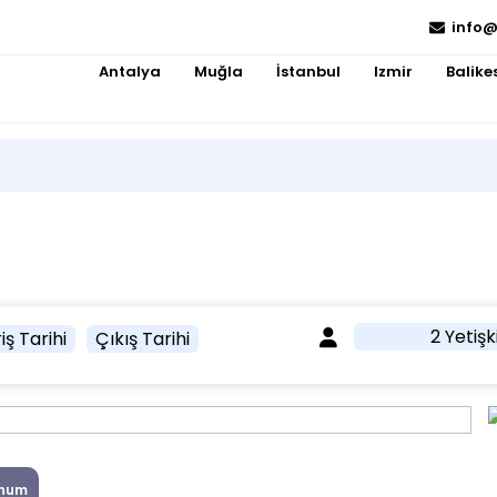
info@
Antalya
Muğla
İstanbul
Izmir
Balikes
2 Yetişk
iş Tarihi
Çıkış Tarihi
num