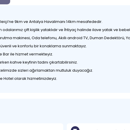
i Kaleiçi’ne 9km ve Antalya Havalimanı 14km mesafededir.
odalarımız çift kişilik yataklıdır ve İhtiyaç halinde ilave yatak ve bebek
urutma makinesi, Oda telefonu, Akıllı android TV, Duman Dedektörü, Yan
m güvenli ve konforlu bir konaklama sunmaktayız.
e Bar ile hizmet vermekteyiz.
n kahve keyfinin tadını çıkartabilirsiniz.
otelimizde sizleri ağırlamaktan mutluluk duyacağız.
lue Hotel olarak hizmetinizdeyiz.