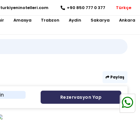
turkiyeninotelleri.com
+90 850 777 0 377
Türkçe
ir
Amasya
Trabzon
Aydin
Sakarya
Ankara
Paylaş
in
Rezervasyon Yap