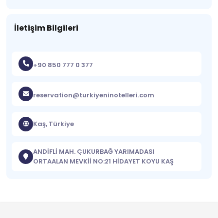
İletişim Bilgileri
+90 850 777 0 377
reservation@turkiyeninotelleri.com
Kaş, Türkiye
ANDİFLİ MAH. ÇUKURBAĞ YARIMADASI
ORTAALAN MEVKİİ NO:21 HİDAYET KOYU KAŞ