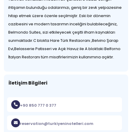
ihtişamın bulunduğu odalarımızı, geniş bir zevk yelpazesine
hitap etmek üzere özenle seçilmiştir. Eski bir dönemin
cazibesini ve modern tasarımın inceliğini bulabileceğiniz,
Belmondo Suites, sizi etkileyecek çeşitli ilham kaynakları
sunmaktadır.C blokta Hare Türk Restaoranı ,Belvino Şarap
Evi,Belasserie Patisseri ve Açık Havuz ile A bloktaki Belforno
İtalyan Restoranı tüm misafirlerimizin kullanımına açıktır.
İletişim Bilgileri
+90 850 777 0 377
reservation@turkiyeninotelleri.com