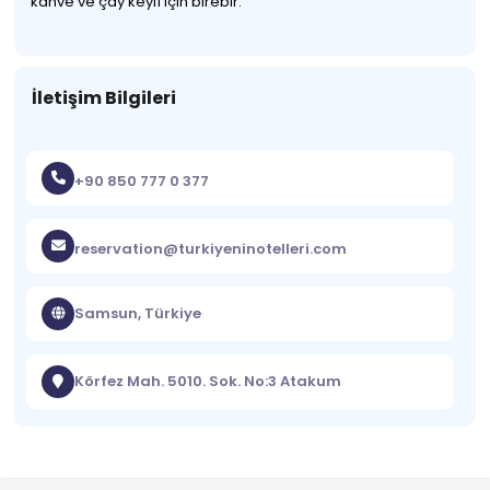
kahve ve çay keyfi için birebir.
İletişim Bilgileri
+90 850 777 0 377
reservation@turkiyeninotelleri.com
Samsun, Türkiye
Körfez Mah. 5010. Sok. No:3 Atakum