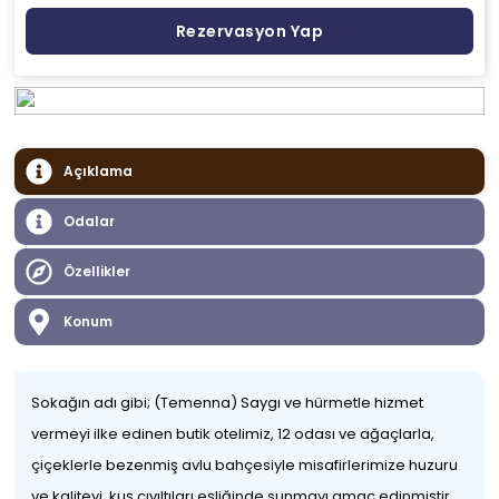
Rezervasyon Yap
Açıklama
Odalar
Özellikler
Konum
Sokağın adı gibi; (Temenna) Saygı ve hürmetle hizmet
vermeyi ilke edinen butik otelimiz, 12 odası ve ağaçlarla,
çiçeklerle bezenmiş avlu bahçesiyle misafirlerimize huzuru
ve kaliteyi, kuş cıvıltıları eşliğinde sunmayı amaç edinmiştir.