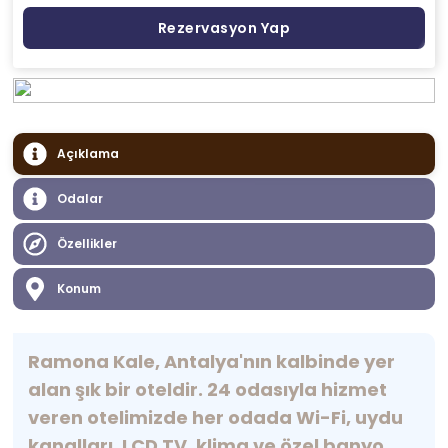
Rezervasyon Yap
Açıklama
Odalar
Özellikler
Konum
Ramona Kale, Antalya'nın kalbinde yer
alan şık bir oteldir. 24 odasıyla hizmet
veren otelimizde her odada Wi-Fi, uydu
kanalları, LCD TV, klima ve özel banyo