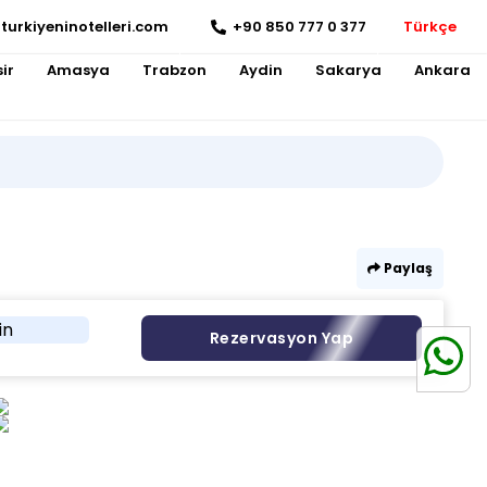
turkiyeninotelleri.com
+90 850 777 0 377
Türkçe
ir
Amasya
Trabzon
Aydin
Sakarya
Ankara
Paylaş
in
Rezervasyon Yap