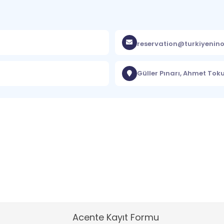
reservation@turkiyenino
Güller Pınarı, Ahmet Tok
Acente Kayıt Formu