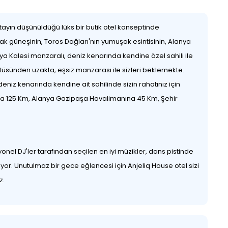
detayın düşünüldüğü lüks bir butik otel konseptinde
lak güneşinin, Toros Dağları'nın yumuşak esintisinin, Alanya
nya Kalesi manzaralı, deniz kenarında kendine özel sahili ile
ltüsünden uzakta, eşsiz manzarası ile sizleri beklemekte.
niz kenarında kendine ait sahilinde sizin rahatınız için
ına 125 Km, Alanya Gazipaşa Havalimanına 45 Km, Şehir
el DJ'ler tarafından seçilen en iyi müzikler, dans pistinde
or. Unutulmaz bir gece eğlencesi için Anjeliq House otel sizi
z.