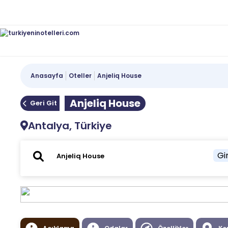
Anasayfa
Oteller
Anjeliq House
Anjeliq House
Geri Git
Antalya, Türkiye
Gir