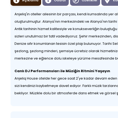
Açıklama
Odalar
Özellikler
Ko
Anjeliq'in oteller ailesinin bir parçası, kendi kumsalında yer
oluşturulmuştur. Alanya'nın merkezindeki ve Alanya'nın tarihi 
Antik tarihinin hizmet kalitesiyle ve konukseverliğin buluştuğ
sizleri unutulmaz bir tatil vadediyoruz. Şehir merkezinden, d
Denize sıfır konumlanan tesisin özel plajı bulunuyor. Tarihi 
şezlong, şezlong minderi, şemsiye ücretsiz olarak hizmetin
merkezine ve eğlence dolu iskeleye yürüme mesafesinde b
Canlı DJ Performansları ile Müziğin Ritmini Yaşayın
Anjeliq House otelde her gece saat 2'ye kadar devam eden can
sizi kendinizi kaybetmeye davet ediyor. Farklı müzik tarzlar
bekliyor. Müzikle dolu bir atmosferde dans etmek ve görsel şöl