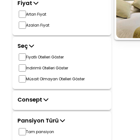
Fiyat
Artan Fiyat
Azalan Fiyat
Seç
Fiyatlı Otelleri Göster
İndirimli Otelleri Göster
Müsait Olmayan Otelleri Göster
Consept
Pansiyon Türü
Tam pansiyon