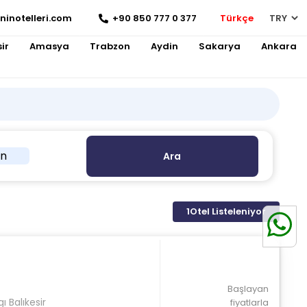
ninotelleri.com
+90 850 777 0 377
Türkçe
ir
Amasya
Trabzon
Aydin
Sakarya
Ankara
in
Ara
1
Otel Listeleniyor
Başlayan
 Balıkesir
fiyatlarla