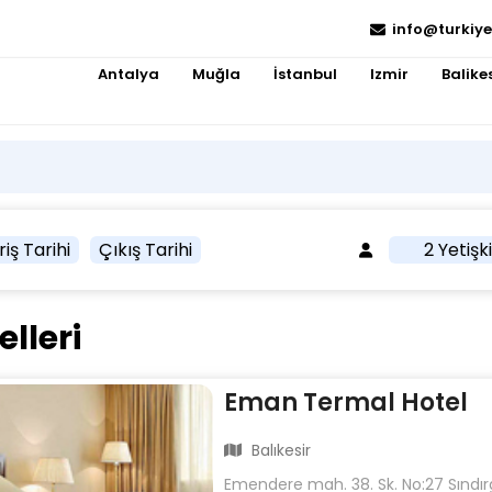
info@turkiye
Antalya
Muğla
İstanbul
Izmir
Balikes
riş Tarihi
Çıkış Tarihi
2 Yetişk
elleri
Eman Termal Hotel
Balıkesir
Emendere mah. 38. Sk. No:27 Sındırgı