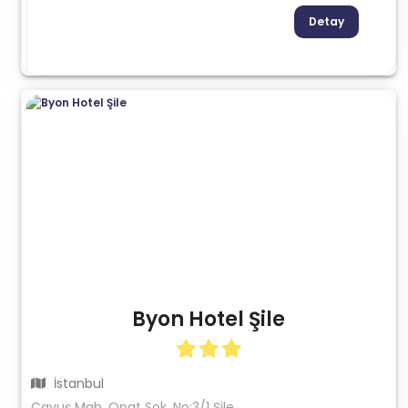
Detay
Byon Hotel Şile
İstanbul
Çavuş Mah. Onat Sok. No:3/1 Şile