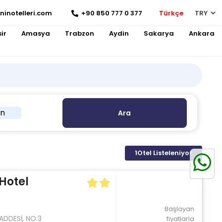
ninotelleri.com
+90 850 777 0 377
Türkçe
ir
Amasya
Trabzon
Aydin
Sakarya
Ankara
in
Ara
1
Otel Listeleniyor
Hotel
Başlayan
ADDESİ, NO:3
fiyatlarla