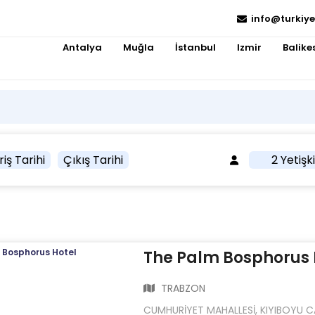
info@turkiye
Antalya
Muğla
İstanbul
Izmir
Balikes
riş Tarihi
Çıkış Tarihi
2 Yetişk
The Palm Bosphorus 
TRABZON
CUMHURİYET MAHALLESİ, KIYIBOYU C