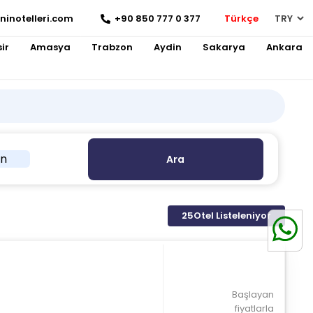
ninotelleri.com
+90 850 777 0 377
Türkçe
ir
Amasya
Trabzon
Aydin
Sakarya
Ankara
in
Ara
25
Otel Listeleniyor
Başlayan
fiyatlarla