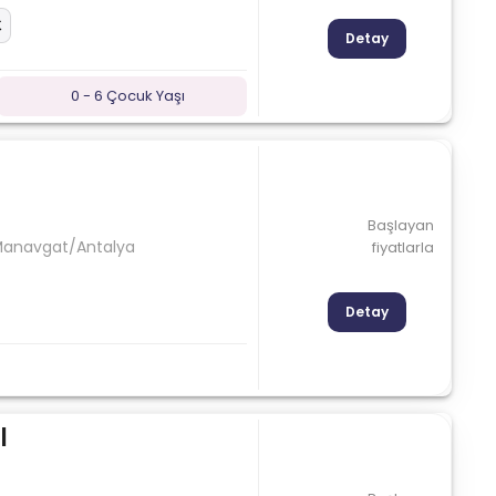
Detay
0 - 6 Çocuk Yaşı
Başlayan
 Manavgat/Antalya
fiyatlarla
Detay
l