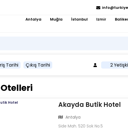
info@turkiye
Antalya
Muğla
İstanbul
Izmir
Balikes
riş Tarihi
Çıkış Tarihi
2 Yetişk
Otelleri
Akayda Butik Hotel
Antalya
Side Mah. 520 Sok No.5