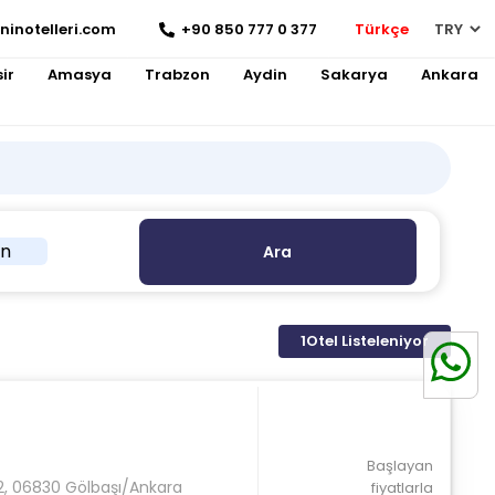
ninotelleri.com
+90 850 777 0 377
Türkçe
ir
Amasya
Trabzon
Aydin
Sakarya
Ankara
in
Ara
1
Otel Listeleniyor
Başlayan
:2, 06830 Gölbaşı/Ankara
fiyatlarla