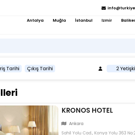
info@turkiye
Antalya
Muğla
İstanbul
Izmir
Balikes
riş Tarihi
Çıkış Tarihi
2 Yetişk
leri
KRONOS HOTEL
Ankara
Sahil Yolu Cad., Konya Yolu 363 No