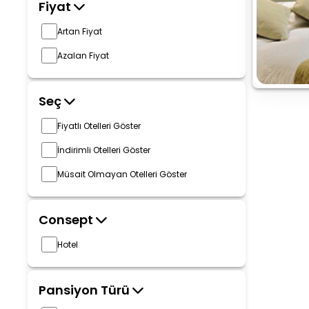
Fiyat
Artan Fiyat
Azalan Fiyat
Seç
Fiyatlı Otelleri Göster
İndirimli Otelleri Göster
Müsait Olmayan Otelleri Göster
Consept
Hotel
Pansiyon Türü