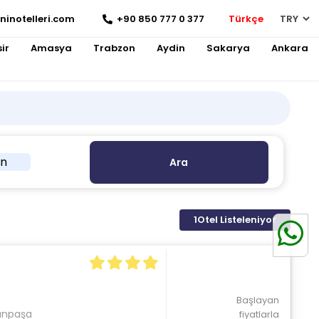
ninotelleri.com
+90 850 777 0 377
Türkçe
ir
Amasya
Trabzon
Aydin
Sakarya
Ankara
in
Ara
1
Otel Listeleniyor
Başlayan
anpaşa
fiyatlarla