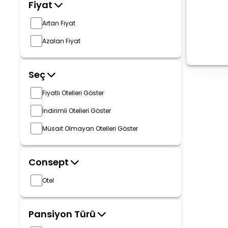
Fiyat
Artan Fiyat
Azalan Fiyat
Seç
Fiyatlı Otelleri Göster
İndirimli Otelleri Göster
Müsait Olmayan Otelleri Göster
Consept
Otel
Pansiyon Türü