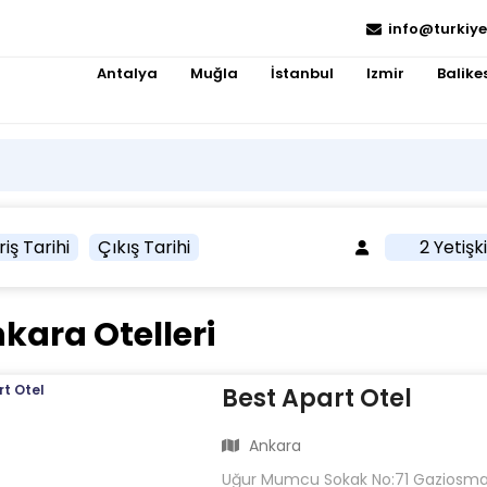
info@turkiye
Antalya
Muğla
İstanbul
Izmir
Balikes
riş Tarihi
Çıkış Tarihi
2 Yetişk
ara Otelleri
Best Apart Otel
Ankara
Uğur Mumcu Sokak No:71 Gaziosm