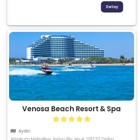
Detay
Venosa Beach Resort & Spa
Aydın
Altınkum Mahallesi, İnönü Blv. No:4, 09270 Didim