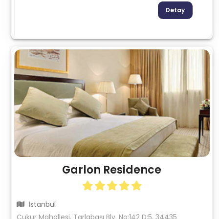
Detay
Garlon Residence
İstanbul
Çukur Mahallesi, Tarlabaşı Blv. No:142 D:5, 34435