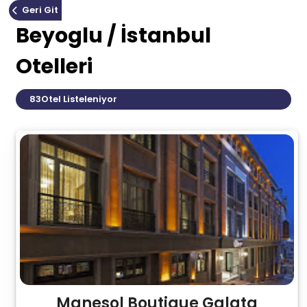
Geri Git
Beyoglu / İstanbul
Otelleri
83
Otel Listeleniyor
Manesol Boutique Galata