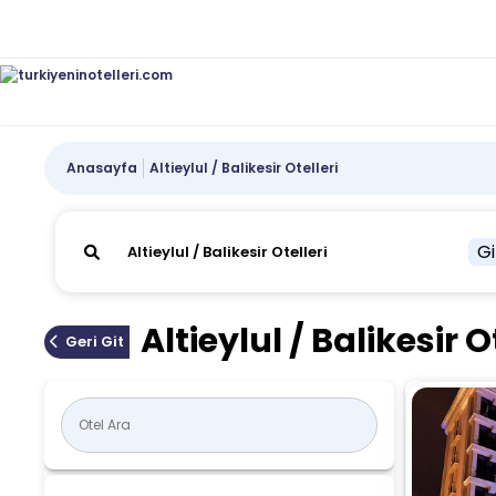
Anasayfa
Altieylul / Balikesir Otelleri
Gi
Altieylul / Balikesir O
Geri Git