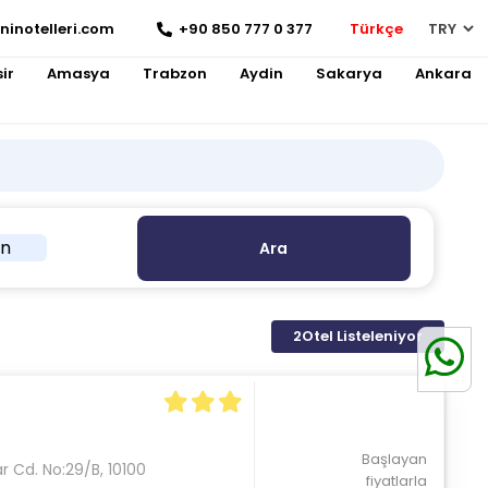
ninotelleri.com
+90 850 777 0 377
Türkçe
ir
Amasya
Trabzon
Aydin
Sakarya
Ankara
in
Ara
2
Otel Listeleniyor
Başlayan
lar Cd. No:29/B, 10100
fiyatlarla