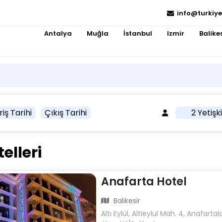
info@turkiye
Antalya
Muğla
İstanbul
Izmir
Balikes
riş Tarihi
Çıkış Tarihi
2 Yetişk
telleri
Anafarta Hotel
Balıkesir
Altı Eylül, Altieylul Mah. 4, Anafarta